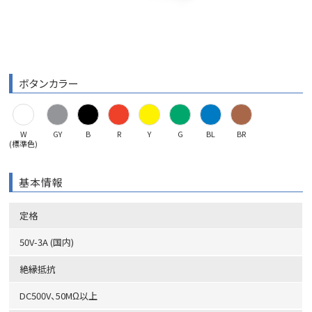
ボタンカラー
W
GY
B
R
Y
G
BL
BR
(標準色)
基本情報
定格
50V-3A (国内)
絶縁抵抗
DC500V、50MΩ以上