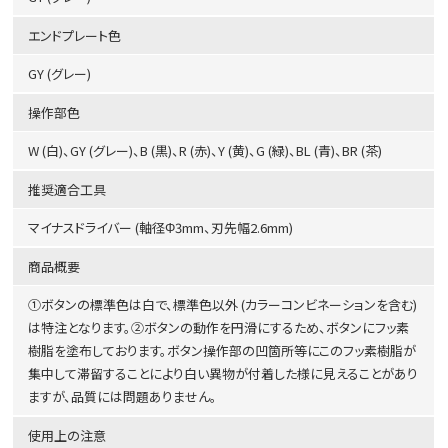
エンドプレート色
GY (グレー)
操作部色
W (白)、GY (グレー)、B (黒)、R (赤)、Y (黄)、G (緑)、BL (青)、BR (茶)
推奨適合工具
マイナスドライバー (軸径Φ3mm、刃先幅2.6mm)
商品概要
①ボタンの標準色は白で、標準色以外 (カラーコンビネーションを含む)
は特注となります。②ボタンの動作を円滑にするため、ボタンにフッ素
樹脂を塗布しております。ボタン操作部の凹箇所等にこのフッ素樹脂が
集中して滞留することにより白い異物が付着した様に見えることがあり
ますが、品質には問題ありません。
使用上の注意