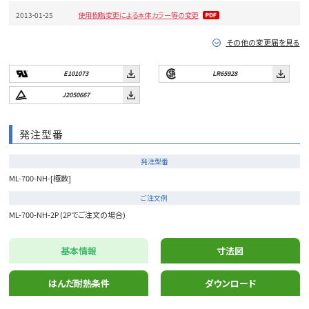
2013-01-25
使用樹脂変更による本体カラー等の変更
その他の変更届を見る
E101073
LR65928
J2050667
発注型番
発注型番
ML-700-NH-[極数]
ご注文例
ML-700-NH-2P (2Pでご注文の場合)
基本情報
寸法図
はんだ耐熱条件
ダウンロード