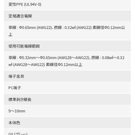
変性PPE (UL94V-0)
定格適合電線
単線 : Φ0.65mm (AWG22)、撚線 : 0.32㎟ (AWG22) 素線径Φ0.12mm以
上
使用可能電線範囲
単線 : Φ0.32mm～Φ0.65mm (AWG28～AWG22)、撚線 : 0.08㎟～0.32
㎟ (AWG28～AWG22) 素線径Φ0.12mm以上
端子金具
PC端子
標準剥き線長
9～10mm
本体色
GY (グレー)