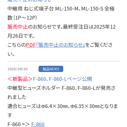
中継用 ねじ式端子台 ML-150-M、ML-150-S 全極
数（1P～12P）
販売中止
のお知らせです。最終受注日は2025年12
月26日です。
こちらの
PDF
『販売中止のお知らせ』
をご覧くださ
い。
2025/06/02
製品NEWS
＜新製品＞
F-860、F-860-Lページ公開
中継型ヒューズホルダー F-860、F-860-Lが発売さ
れました
適合ヒューズはΦ6.4×30㎜、Φ6.35×30㎜となりま
す
F-860 =＞
F-860