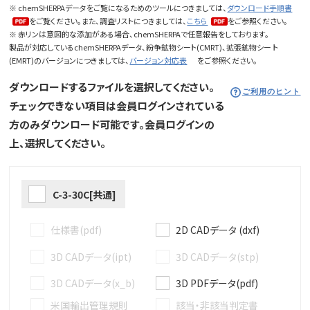
※ chemSHERPAデータをご覧になるためのツールにつきましては、
ダウンロード手順書
をご覧ください。また、調査リストにつきましては、
こちら
をご参照ください。
※ 赤リンは意図的な添加がある場合、chemSHERPAで任意報告をしております。
製品が対応しているchemSHERPAデータ、紛争鉱物シート(CMRT)、拡張鉱物シー ト
(EMRT)のバージョンにつきましては、
バージョン対応表
をご参照ください。
ダウンロードするファイルを選択してください。
ご利用のヒント
チェックできない項目は会員ログインされている
方のみダウンロード可能です。会員ログインの
上、選択してください。
C-3-30C[共通]
仕様書(pdf)
2D CADデータ (dxf)
3D CADデータ(ipt)
3D CADデータ(stp)
3D CADデータ(x_b)
3D PDFデータ(pdf)
米国輸出管理規則
該当・非該当判定書