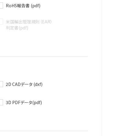
RoHS報告書 (pdf)
米国輸出管理規則（EAR）
判定書(pdf)
2D CADデータ (dxf)
3D PDFデータ(pdf)