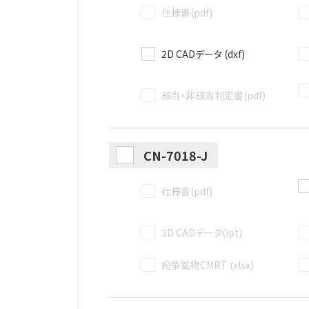
仕様書(pdf)
2D CADデータ (dxf)
該当・非該当判定書(pdf)
CN-7018-J
仕様書(pdf)
3D CADデータ(ipt)
紛争鉱物CMRT (xlsx)