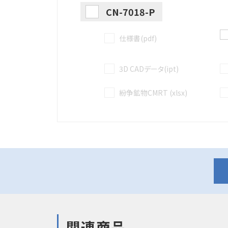
CN-7018-P
仕様書(pdf)
3D CADデータ(ipt)
紛争鉱物CMRT (xlsx)
関連商品