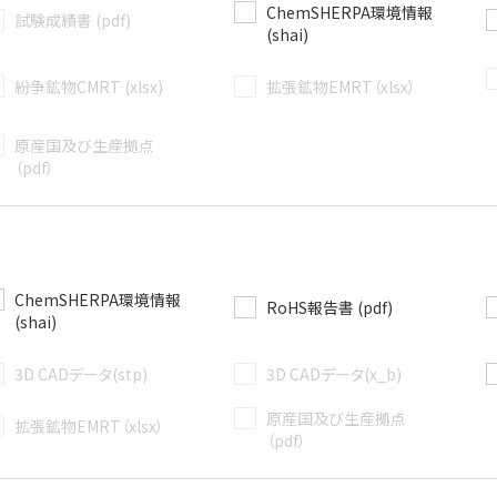
ChemSHERPA環境情報
試験成績書 (pdf)
(shai)
紛争鉱物CMRT (xlsx)
拡張鉱物EMRT（xlsx）
原産国及び生産拠点
（pdf）
ChemSHERPA環境情報
RoHS報告書 (pdf)
(shai)
3D CADデータ(stp)
3D CADデータ(x_b)
原産国及び生産拠点
拡張鉱物EMRT（xlsx）
（pdf）