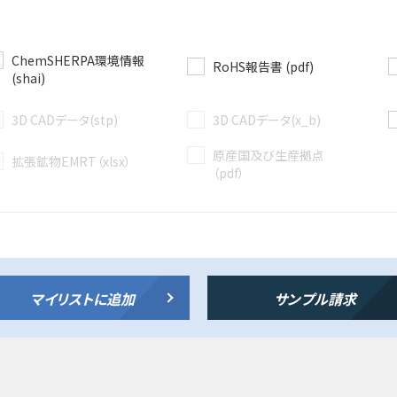
ChemSHERPA環境情報
RoHS報告書 (pdf)
(shai)
3D CADデータ(stp)
3D CADデータ(x_b)
原産国及び生産拠点
拡張鉱物EMRT（xlsx）
（pdf）
マイリストに追加
サンプル請求