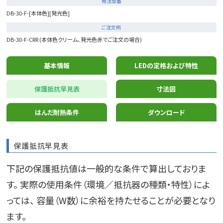
発注型番
DB-30-F-[本体色][発光色]
ご注文例
DB-30-F-CRR (本体色クリーム、発光色赤でご注文の場合)
基本情報
LEDの定格および特性
保護抵抗早見表
寸法図
はんだ耐熱条件
ダウンロード
保護抵抗早見表
下記の保護抵抗値は一般的な条件で算出しておりま
す。 実際の使用条件（環境／抵抗器の種類・特性）によ
っては、 容量（W数）に余裕を持たせることが必要となり
ます。