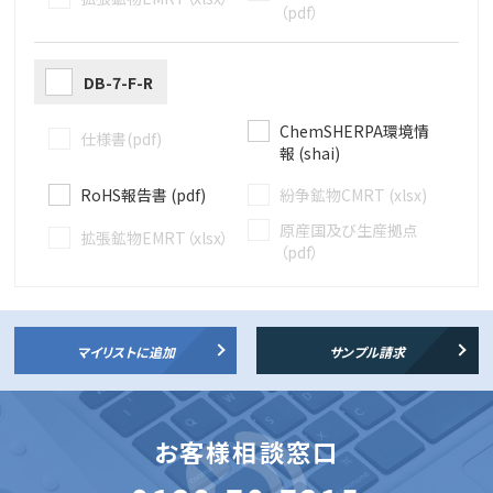
（pdf）
DB-7-F-R
ChemSHERPA環境情
仕様書(pdf)
報 (shai)
RoHS報告書 (pdf)
紛争鉱物CMRT (xlsx)
原産国及び生産拠点
拡張鉱物EMRT（xlsx）
（pdf）
マイリストに追加
サンプル請求
お客様相談窓口