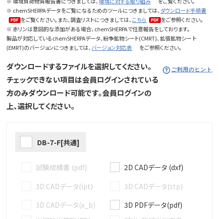
※ 環境負荷物質報告書につきましては、
環境に対する取り組み
をご覧ください。
※ chemSHERPAデータをご覧になるためのツールにつきましては、
ダウンロード手順書
をご覧ください。また、調査リストにつきましては、
こちら
をご参照ください。
※ 赤リンは意図的な添加がある場合、chemSHERPAで任意報告をしております。
製品が対応しているchemSHERPAデータ、紛争鉱物シート(CMRT)、拡張鉱物シー ト
(EMRT)のバージョンにつきましては、
バージョン対応表
をご参照ください。
ダウンロードするファイルを選択してください。
ご利用のヒント
チェックできない項目は会員ログインされている
方のみダウンロード可能です。会員ログインの
上、選択してください。
DB-7-F[共通]
試験成績書 (pdf)
2D CADデータ (dxf)
3D CADデータ(ipt)
3D CADデータ(stp)
3D CADデータ(x_b)
3D PDFデータ(pdf)