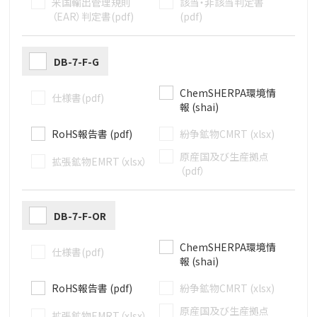
米国輸出管理規則
該当・非該当判定書
（EAR）判定書(pdf)
(pdf)
DB-7-F-G
ChemSHERPA環境情
仕様書(pdf)
報 (shai)
RoHS報告書 (pdf)
紛争鉱物CMRT (xlsx)
原産国及び生産拠点
拡張鉱物EMRT（xlsx）
（pdf）
DB-7-F-OR
ChemSHERPA環境情
仕様書(pdf)
報 (shai)
RoHS報告書 (pdf)
紛争鉱物CMRT (xlsx)
原産国及び生産拠点
拡張鉱物EMRT（xlsx）