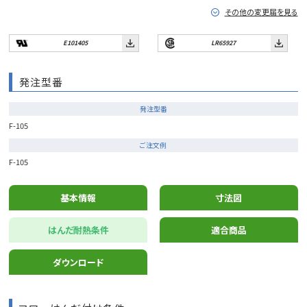
その他の変更届を見る
E101405
LR65927
発注型番
発注型番
F-105
ご注文例
F-105
基本情報
寸法図
はんだ耐熱条件
適合商品
ダウンロード