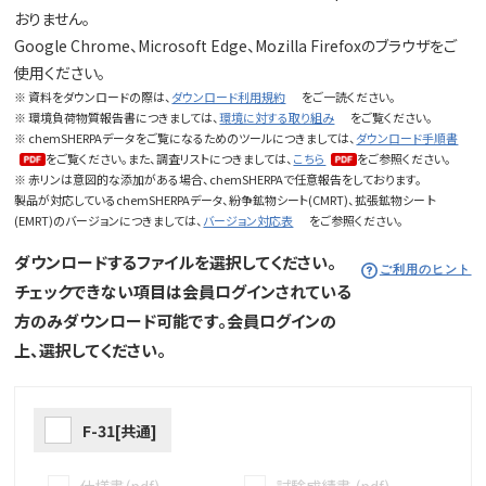
おりません。
Google Chrome、Microsoft Edge、Mozilla Firefoxのブラウザをご
使用ください。
※ 資料をダウンロードの際は、
ダウンロード利用規約
をご一読ください。
※ 環境負荷物質報告書につきましては、
環境に対する取り組み
をご覧ください。
※ chemSHERPAデータをご覧になるためのツールにつきましては、
ダウンロード手順書
をご覧ください。また、調査リストにつきましては、
こちら
をご参照ください。
※ 赤リンは意図的な添加がある場合、chemSHERPAで任意報告をしております。
製品が対応しているchemSHERPAデータ、紛争鉱物シート(CMRT)、拡張鉱物シー ト
(EMRT)のバージョンにつきましては、
バージョン対応表
をご参照ください。
ダウンロードするファイルを選択してください。
ご利用のヒント
チェックできない項目は会員ログインされている
方のみダウンロード可能です。会員ログインの
上、選択してください。
F-31[共通]