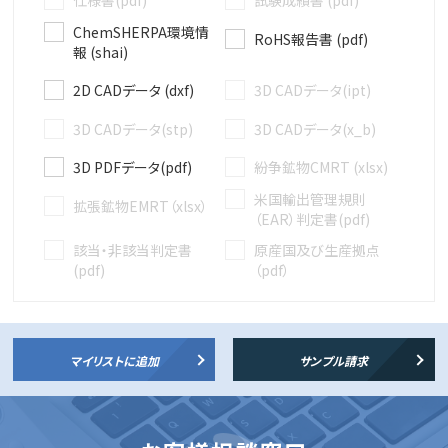
仕様書(pdf)
試験成績書 (pdf)
ChemSHERPA環境情
RoHS報告書 (pdf)
報 (shai)
2D CADデータ (dxf)
3D CADデータ(ipt)
3D CADデータ(stp)
3D CADデータ(x_b)
3D PDFデータ(pdf)
紛争鉱物CMRT (xlsx)
米国輸出管理規則
拡張鉱物EMRT（xlsx）
（EAR）判定書(pdf)
該当・非該当判定書
原産国及び生産拠点
(pdf)
（pdf）
マイリストに追加
サンプル請求