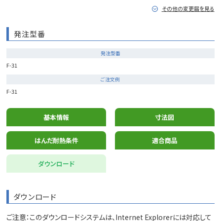
その他の変更届を見る
発注型番
発注型番
F-31
ご注文例
F-31
基本情報
寸法図
はんだ耐熱条件
適合商品
ダウンロード
ダウンロード
ご注意：このダウンロードシステムは、Internet Explorerには対応して