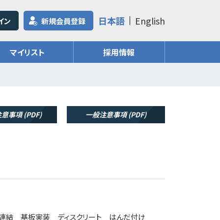
日本語
English
イン
新規会員登録
マイリスト
採用情報
意事項 (PDF)
一般注意事項 (PDF)
型 連結 基板実装 ディスクリート はんだ付け