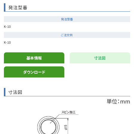
発注型番
発注型番
K-10
ご注文例
K-10
基本情報
寸法図
ダウンロード
寸法図
単位：mm