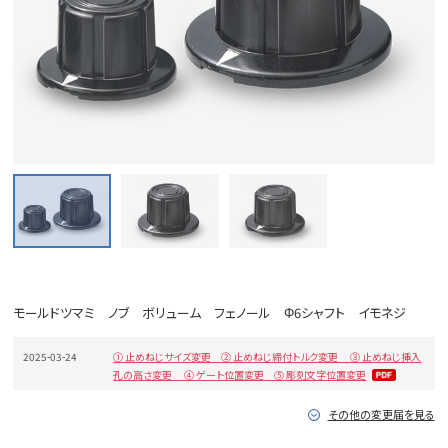
モールドツマミ ノブ ボリューム フェノール Φ6シャフト イモネジ
2025-03-24
① 止めねじサイズ変更 ② 止めねじ締付トルク変更 ③ 止めねじ挿入
孔の高さ変更 ④ ゲート位置変更 ⑤ 彫刻文字位置変更
その他の変更届を見る