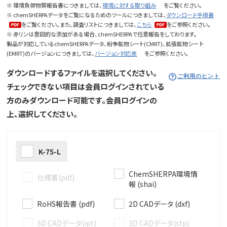
※ 環境負荷物質報告書につきましては、
環境に対する取り組み
をご覧ください。
※ chemSHERPAデータをご覧になるためのツールにつきましては、
ダウンロード手順書
をご覧ください。また、調査リストにつきましては、
こちら
をご参照ください。
※ 赤リンは意図的な添加がある場合、chemSHERPAで任意報告をしております。
製品が対応しているchemSHERPAデータ、紛争鉱物シート(CMRT)、拡張鉱物シー ト
(EMRT)のバージョンにつきましては、
バージョン対応表
をご参照ください。
ダウンロードするファイルを選択してください。
ご利用のヒント
チェックできない項目は会員ログインされている
方のみダウンロード可能です。会員ログインの
上、選択してください。
K-75-L
ChemSHERPA環境情
仕様書(pdf)
報 (shai)
RoHS報告書 (pdf)
2D CADデータ (dxf)
3D CADデータ(ipt)
3D CADデータ(stp)