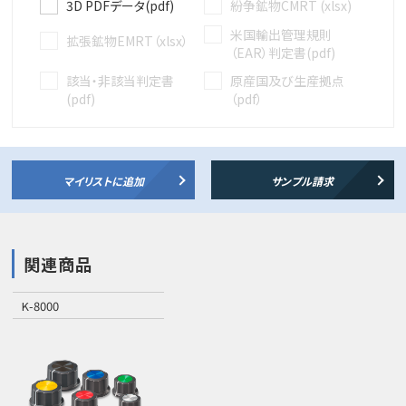
3D PDFデータ(pdf)
紛争鉱物CMRT (xlsx)
米国輸出管理規則
拡張鉱物EMRT（xlsx）
（EAR）判定書(pdf)
該当・非該当判定書
原産国及び生産拠点
(pdf)
（pdf）
マイリストに追加
サンプル請求
関連商品
K-8000