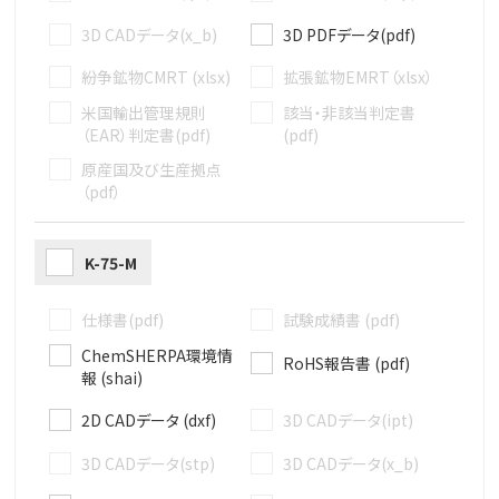
3D CADデータ(x_b)
3D PDFデータ(pdf)
紛争鉱物CMRT (xlsx)
拡張鉱物EMRT（xlsx）
米国輸出管理規則
該当・非該当判定書
（EAR）判定書(pdf)
(pdf)
原産国及び生産拠点
（pdf）
K-75-M
仕様書(pdf)
試験成績書 (pdf)
ChemSHERPA環境情
RoHS報告書 (pdf)
報 (shai)
2D CADデータ (dxf)
3D CADデータ(ipt)
3D CADデータ(stp)
3D CADデータ(x_b)