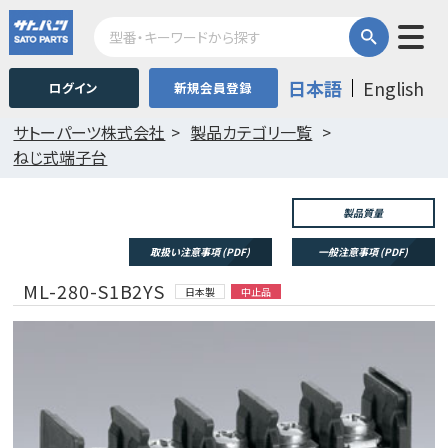
日本語
English
ログイン
新規会員登録
サトーパーツ株式会社
製品カテゴリ一覧
ねじ式端子台
製品質量
取扱い注意事項 (PDF)
一般注意事項 (PDF)
ML-280-S1B2YS
日本製
中止品