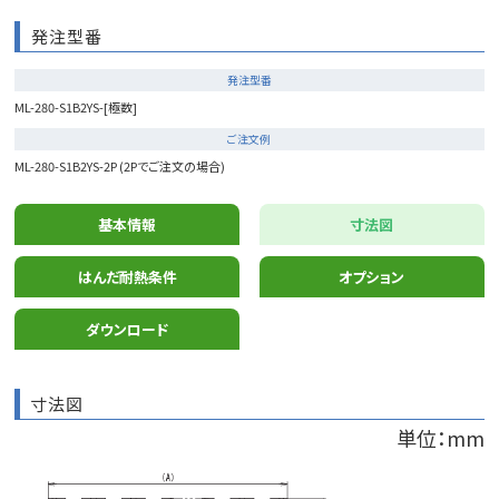
発注型番
発注型番
ML-280-S1B2YS-[極数]
ご注文例
ML-280-S1B2YS-2P (2Pでご注文の場合)
基本情報
寸法図
はんだ耐熱条件
オプション
ダウンロード
寸法図
単位：mm