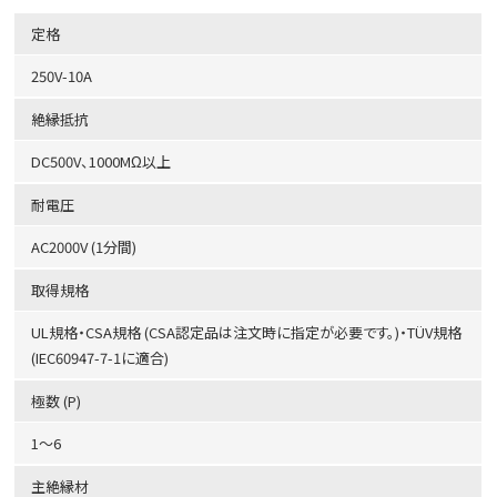
定格
250V-10A
絶縁抵抗
DC500V、1000MΩ以上
耐電圧
AC2000V (1分間)
取得規格
UL規格・CSA規格 (CSA認定品は注文時に指定が必要です。)・TÜV規格
(IEC60947-7-1に適合)
極数 (P)
1～6
主絶縁材