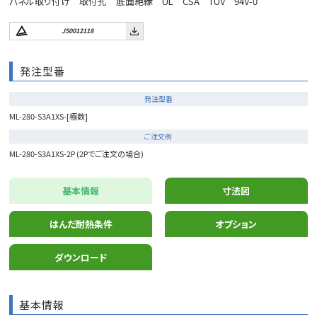
パネル取り付け 取付孔 底面絶縁 UL CSA TUV 94V-0
J50012118
発注型番
発注型番
ML-280-S3A1XS-[極数]
ご注文例
ML-280-S3A1XS-2P (2Pでご注文の場合)
基本情報
寸法図
はんだ耐熱条件
オプション
ダウンロード
基本情報