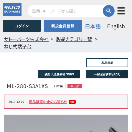
日本語
English
ログイン
新規会員登録
サトーパーツ株式会社
製品カテゴリ一覧
ねじ式端子台
製品質量
取扱い注意事項 (PDF)
一般注意事項 (PDF)
ML-280-S3A1XS
日本製
中止品
商品販売中止のお知らせ
2019-12-02