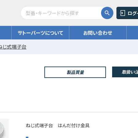
ログ
サトーパーツについて
お問い合わせ
ねじ式端子台
取扱い注
製品質量
ねじ式端子台 はんだ付け金具