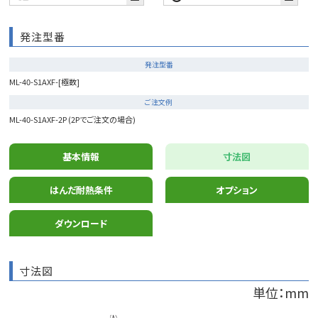
発注型番
発注型番
ML-40-S1AXF-[極数]
ご注文例
ML-40-S1AXF-2P (2Pでご注文の場合)
基本情報
寸法図
はんだ耐熱条件
オプション
ダウンロード
寸法図
単位：mm