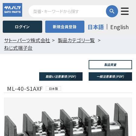
日本語
English
ログイン
新規会員登録
サトーパーツ株式会社
製品カテゴリ一覧
ねじ式端子台
製品質量
取扱い注意事項 (PDF)
一般注意事項 (PDF)
ML-40-S1AXF
日本製