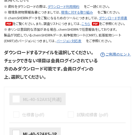
※ 資料をダウンロードの際は、
ダウンロード利用規約
をご一読ください。
※ 環境負荷物質報告書につきましては、
環境に対する取り組み
をご覧ください。
※ chemSHERPAデータをご覧になるためのツールにつきましては、
ダウンロード手順書
をご覧ください。また、調査リストにつきましては、
こちら
をご参照ください。
※ 赤リンは意図的な添加がある場合、chemSHERPAで任意報告をしております。
製品が対応しているchemSHERPAデータ、紛争鉱物シート(CMRT)、拡張鉱物シー ト
(EMRT)のバージョンにつきましては、
バージョン対応表
をご参照ください。
ダウンロードするファイルを選択してください。
ご利用のヒント
チェックできない項目は会員ログインされている
方のみダウンロード可能です。会員ログインの
上、選択してください。
ML-40-S2AXS[共通]
仕様書(pdf)
試験成績書 (pdf)
ML-40-S2AXS-1P