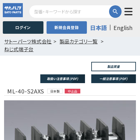
日本語
English
ログイン
新規会員登録
サトーパーツ株式会社
製品カテゴリ一覧
ねじ式端子台
製品質量
取扱い注意事項 (PDF)
一般注意事項 (PDF)
ML-40-S2AXS
日本製
中止品