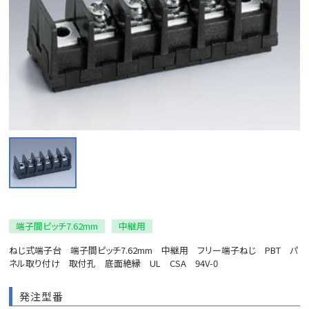
端子間ピッチ7.62mm
中継用
ねじ式端子台 端子間ピッチ7.62mm 中継用 フリー端子ねじ PBT パ
ネル取り付け 取付孔 底面絶縁 UL CSA 94V-0
発注型番