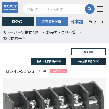
日本語
English
ログイン
新規会員登録
サトーパーツ株式会社
製品カテゴリ一覧
ねじ式端子台
製品質量
取扱い注意事項 (PDF)
一般注意事項 (PDF)
ML-41-S1AXS
日本製
販売終息品