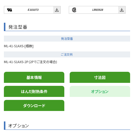
E101073
LR65928
発注型番
発注型番
ML-41-S1AXS-[極数]
ご注文例
ML-41-S1AXS-2P (2Pでご注文の場合)
基本情報
寸法図
はんだ耐熱条件
オプション
ダウンロード
オプション