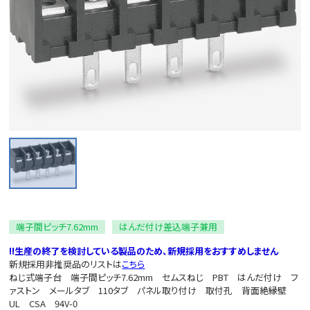
端子間ピッチ7.62mm
はんだ付け差込端子兼用
‼生産の終了を検討している製品のため、新規採用をおすすめしません
新規採用非推奨品のリストは
こちら
ねじ式端子台 端子間ピッチ7.62mm セムスねじ PBT はんだ付け フ
ァストン メールタブ 110タブ パネル取り付け 取付孔 背面絶縁壁
UL CSA 94V-0