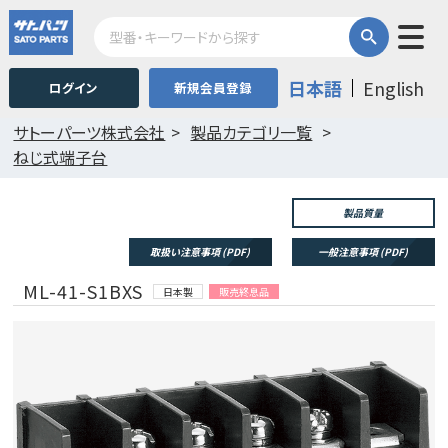
日本語
English
ログイン
新規会員登録
サトーパーツ株式会社
製品カテゴリ一覧
ねじ式端子台
製品質量
取扱い注意事項 (PDF)
一般注意事項 (PDF)
ML-41-S1BXS
日本製
販売終息品