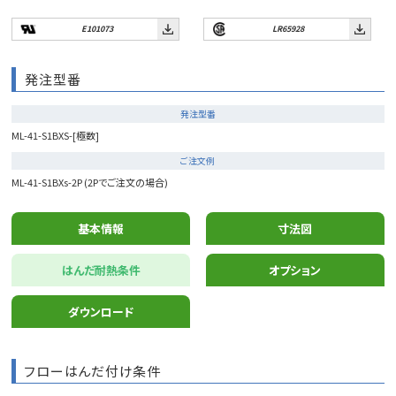
E101073
LR65928
発注型番
発注型番
ML-41-S1BXS-[極数]
ご注文例
ML-41-S1BXs-2P (2Pでご注文の場合)
基本情報
寸法図
はんだ耐熱条件
オプション
ダウンロード
フローはんだ付け条件