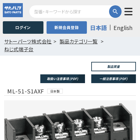
日本語
English
ログイン
新規会員登録
サトーパーツ株式会社
製品カテゴリ一覧
ねじ式端子台
製品質量
取扱い注意事項 (PDF)
一般注意事項 (PDF)
ML-51-S1AXF
日本製