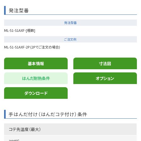
発注型番
発注型番
ML-51-S1AXF-[極数]
ご注文例
ML-51-S1AXF-2P (2Pでご注文の場合)
基本情報
寸法図
はんだ耐熱条件
オプション
ダウンロード
手はんだ付け（はんだコテ付け）条件
コテ先温度（最大）