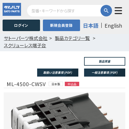
日本語
English
ログイン
新規会員登録
サトーパーツ株式会社
製品カテゴリ一覧
スクリューレス端子台
製品質量
取扱い注意事項 (PDF)
一般注意事項 (PDF)
ML-4500-CWSV
日本製
中止品