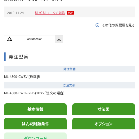
2010-11-24
UL/C-ULマークの削除
その他の変更届を見る
R50052657
発注型番
発注型番
ML-4500-CWSV-[極数]B
ご注文例
ML-4500-CWSV-2PB (2Pでご注文の場合)
基本情報
寸法図
はんだ耐熱条件
オプション
ダウンロード