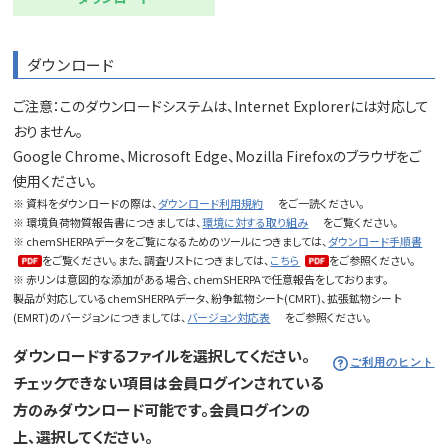
ダウンロード
ご注意：このダウンロードシステムは、Internet Explorerには対応して
おりません。
Google Chrome、Microsoft Edge、Mozilla Firefoxのブラウザをご
使用ください。
※ 資料をダウンロードの際は、
ダウンロード利用規約
をご一読ください。
※ 環境負荷物質報告書につきましては、
環境に対する取り組み
をご覧ください。
※ chemSHERPAデータをご覧になるためのツールにつきましては、
ダウンロード手順書
をご覧ください。また、調査リストにつきましては、
こちら
をご参照ください。
※ 赤リンは意図的な添加がある場合、chemSHERPAで任意報告をしております。
製品が対応しているchemSHERPAデータ、紛争鉱物シート(CMRT)、拡張鉱物シー ト
(EMRT)のバージョンにつきましては、
バージョン対応表
をご参照ください。
ダウンロードするファイルを選択してください。
ご利用のヒント
チェックできない項目は会員ログインされている
方のみダウンロード可能です。会員ログインの
上、選択してください。