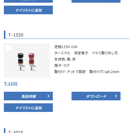
マイリストに追加
T-1530
定格125V-10A
ターミナル 測定端子 ツマミ取り外し可
本体色：黒、赤
端子：ラグ
取付け：ナットで固定 取付け穴：φ8.2mm
T-1530
製品詳細
ダウンロード
マイリストに追加
T-3025