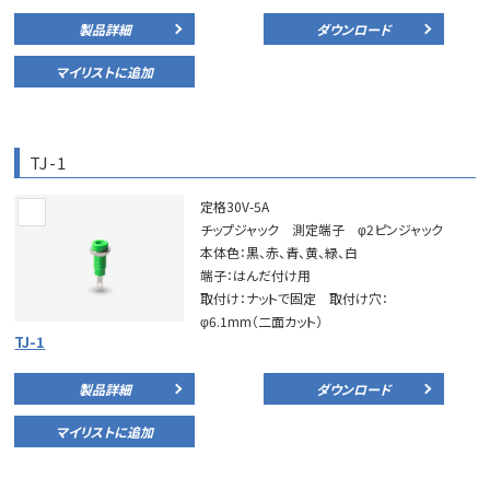
製品詳細
ダウンロード
マイリストに追加
TJ-1
定格30V-5A
チップジャック 測定端子 φ2ピンジャック
本体色：黒、赤、青、黄、緑、白
端子：はんだ付け用
取付け：ナットで固定 取付け穴：
φ6.1mm（二面カット）
TJ-1
製品詳細
ダウンロード
マイリストに追加