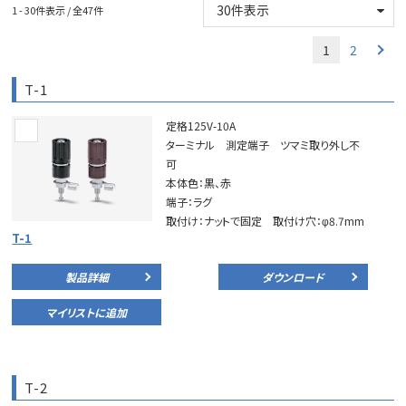
1 - 30件表示 / 全47件
1
2
T-1
定格125V-10A
ターミナル 測定端子 ツマミ取り外し不
可
本体色：黒、赤
端子：ラグ
取付け：ナットで固定 取付け穴：φ8.7mm
T-1
製品詳細
ダウンロード
マイリストに追加
T-2