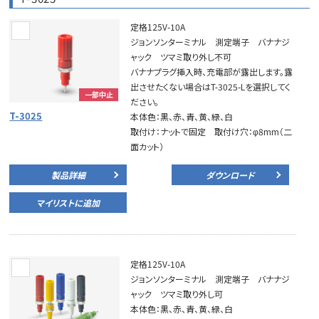
定格125V-10A
ジョンソンターミナル 測定端子 バナナジ
ャック ツマミ取り外し不可
バナナプラグ挿入時、充電部が露出します。露
出させたくない場合はT-3025-Lを選択してく
一部中止
ださい。
T-3025
本体色：黒、赤、青、黄、緑、白
取付け：ナットで固定 取付け穴：φ8mm（二
面カット）
製品詳細
ダウンロード
マイリストに追加
定格125V-10A
ジョンソンターミナル 測定端子 バナナジ
ャック ツマミ取り外し可
本体色：黒、赤、青、黄、緑、白