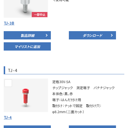
一部中止
TJ-3B
製品詳細
ダウンロード
マイリストに追加
TJ-4
定格30V-5A
チップジャック 測定端子 バナナジャック
本体色：黒、赤
端子：はんだ付け用
取付け：ナットで固定 取付け穴：
φ8.2mm（二面カット）
TJ-4