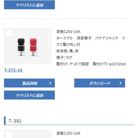
マイリストに追加
定格125V-10A
ターミナル 測定端子 バナナジャック ツ
マミ取り外し可
本体色：黒、赤
端子：ラグ
取付け：ナットで固定 取付け穴：φ10.5mm
T-375-16
製品詳細
ダウンロード
マイリストに追加
T-381
定格125V-10A