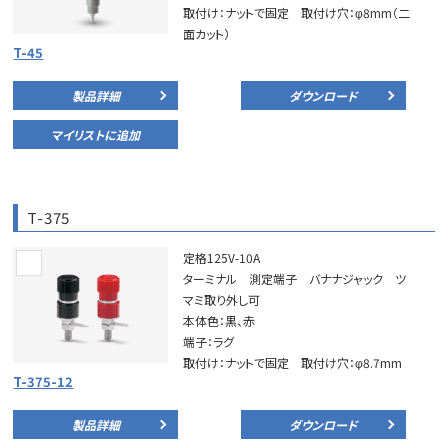
取付け：ナットで固定 取付け穴：φ8mm（二
面カット）
T-45
製品詳細
ダウンロード
マイリストに追加
T-375
定格125V-10A
ターミナル 測定端子 バナナジャック ツ
マミ取り外し可
本体色：黒、赤
端子：ラグ
取付け：ナットで固定 取付け穴：φ8.7mm
T-375-12
製品詳細
ダウンロード