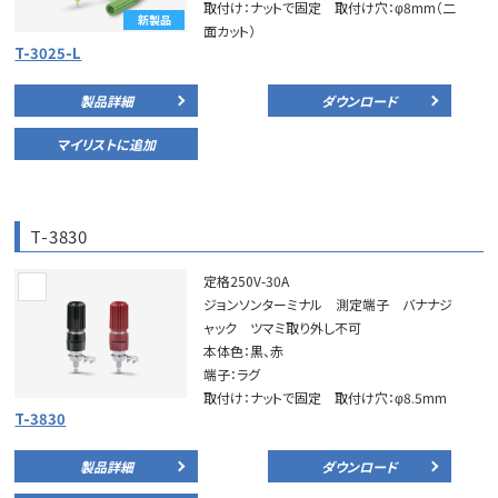
取付け：ナットで固定 取付け穴：φ8mm（二
新製品
面カット）
T-3025-L
製品詳細
ダウンロード
マイリストに追加
T-3830
定格250V-30A
ジョンソンターミナル 測定端子 バナナジ
ャック ツマミ取り外し不可
本体色：黒、赤
端子：ラグ
取付け：ナットで固定 取付け穴：φ8.5mm
T-3830
製品詳細
ダウンロード