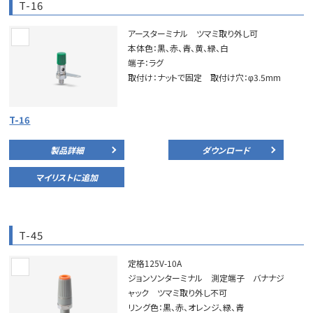
T-16
アースターミナル ツマミ取り外し可
本体色：黒、赤、青、黄、緑、白
端子：ラグ
取付け：ナットで固定 取付け穴：φ3.5mm
T-16
製品詳細
ダウンロード
マイリストに追加
T-45
定格125V-10A
ジョンソンターミナル 測定端子 バナナジ
ャック ツマミ取り外し不可
リング色：黒、赤、オレンジ、緑、青