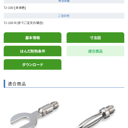
発注型番
TJ-100-[本体色]
ご注文例
TJ-100-R (赤でご注文の場合)
基本情報
寸法図
はんだ耐熱条件
適合商品
ダウンロード
適合商品