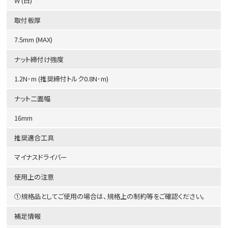
W (白)
取付板厚
7.5mm (MAX)
ナット締付け強度
1.2N･m (推奨締付トルク0.8N･m)
ナット二面幅
16mm
推奨適合工具
マイナスドライバー
使用上の注意
①規格品としてご使用の場合は、規格上の制約等をご確認ください。
補足情報