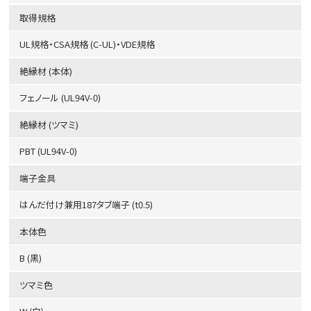
取得規格
UL規格・CSA規格 (C-UL)・VDE規格
絶縁材 (本体)
フェノール (UL94V-0)
絶縁材 (ツマミ)
PBT (UL94V-0)
端子金具
はんだ付け兼用187タブ端子 (t0.5)
本体色
B (黒)
ツマミ色