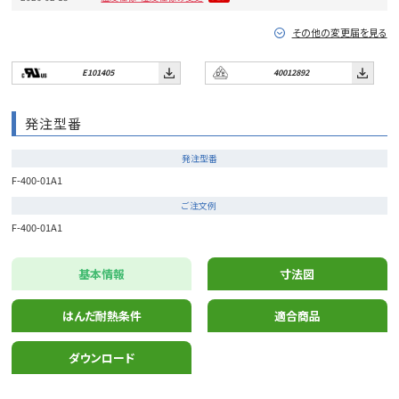
その他の変更届を見る
E101405
40012892
発注型番
発注型番
F-400-01A1
ご注文例
F-400-01A1
基本情報
寸法図
はんだ耐熱条件
適合商品
ダウンロード