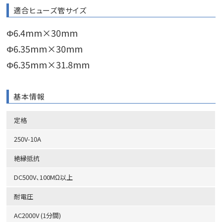
適合ヒューズ管サイズ
Φ6.4mm×30mm
Φ6.35mm×30mm
Φ6.35mm×31.8mm
基本情報
定格
250V-10A
絶縁抵抗
DC500V、100MΩ以上
耐電圧
AC2000V (1分間)