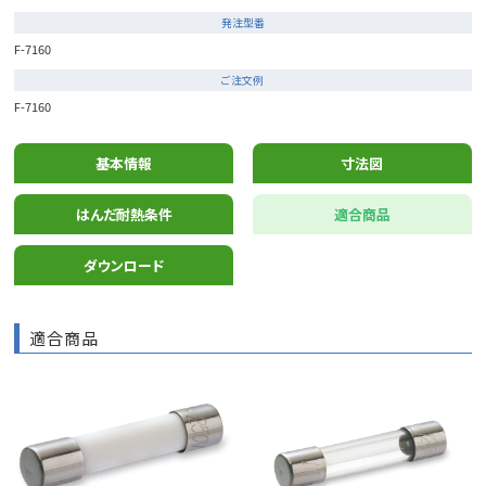
発注型番
F-7160
ご注文例
F-7160
基本情報
寸法図
はんだ耐熱条件
適合商品
ダウンロード
適合商品