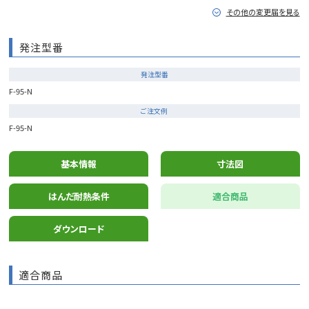
その他の変更届を見る
発注型番
発注型番
F-95-N
ご注文例
F-95-N
基本情報
寸法図
はんだ耐熱条件
適合商品
ダウンロード
適合商品