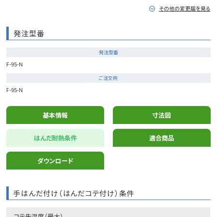
その他の変更届を見る
発注型番
発注型番
F-95-N
ご注文例
F-95-N
基本情報
寸法図
はんだ耐熱条件
適合商品
ダウンロード
手はんだ付け（はんだコテ付け）条件
コテ先温度（最大）