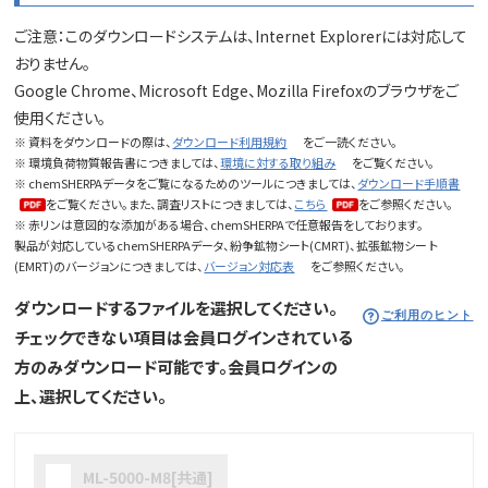
ご注意：このダウンロードシステムは、Internet Explorerには対応して
おりません。
Google Chrome、Microsoft Edge、Mozilla Firefoxのブラウザをご
使用ください。
※ 資料をダウンロードの際は、
ダウンロード利用規約
をご一読ください。
※ 環境負荷物質報告書につきましては、
環境に対する取り組み
をご覧ください。
※ chemSHERPAデータをご覧になるためのツールにつきましては、
ダウンロード手順書
をご覧ください。また、調査リストにつきましては、
こちら
をご参照ください。
※ 赤リンは意図的な添加がある場合、chemSHERPAで任意報告をしております。
製品が対応しているchemSHERPAデータ、紛争鉱物シート(CMRT)、拡張鉱物シー ト
(EMRT)のバージョンにつきましては、
バージョン対応表
をご参照ください。
ダウンロードするファイルを選択してください。
ご利用のヒント
チェックできない項目は会員ログインされている
方のみダウンロード可能です。会員ログインの
上、選択してください。
ML-5000-M8[共通]