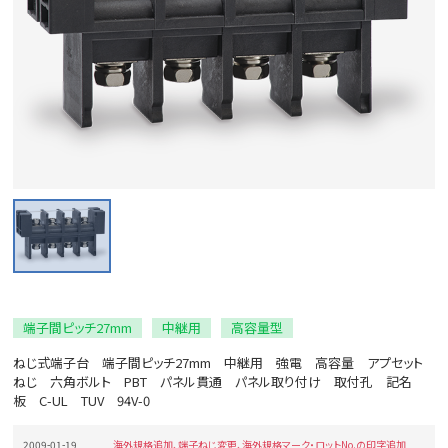
端子間ピッチ27mm
中継用
高容量型
ねじ式端子台 端子間ピッチ27mm 中継用 強電 高容量 アプセット
ねじ 六角ボルト PBT パネル貫通 パネル取り付け 取付孔 記名
板 C-UL TUV 94V-0
2009-01-19
海外規格追加、端子ねじ変更、海外規格マーク・ロットNo.の印字追加