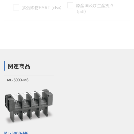
原産国及び生産拠点
拡張鉱物EMRT（xlsx）
（pdf）
関連商品
ML-5000-M6
ML-5000-M6