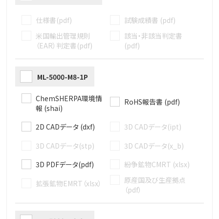
仕様書(pdf)
試験成績書 (pdf)
米国輸出管理規則
該当・非該当判定書
（EAR）判定書(pdf)
(pdf)
ML-5000-M8-1P
ChemSHERPA環境情
RoHS報告書 (pdf)
報 (shai)
2D CADデータ (dxf)
3D CADデータ(ipt)
3D CADデータ(stp)
3D CADデータ(x_b)
3D PDFデータ(pdf)
紛争鉱物CMRT (xlsx)
原産国及び生産拠点
拡張鉱物EMRT（xlsx）
（pdf）