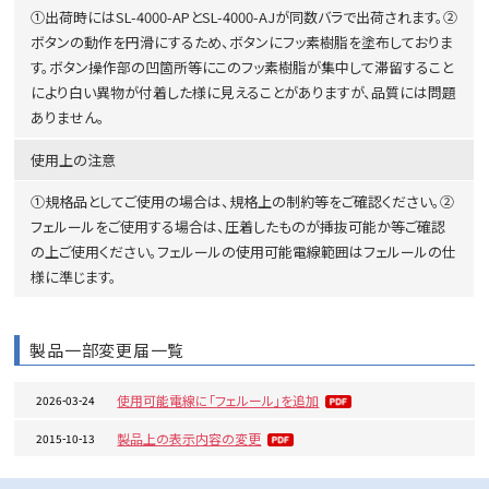
①出荷時にはSL-4000-APとSL-4000-AJが同数バラで出荷されます。②
ボタンの動作を円滑にするため、ボタンにフッ素樹脂を塗布しておりま
す。ボタン操作部の凹箇所等にこのフッ素樹脂が集中して滞留すること
により白い異物が付着した様に見えることがありますが、品質には問題
ありません。
使用上の注意
①規格品としてご使用の場合は、規格上の制約等をご確認ください。②
フェルールをご使用する場合は、圧着したものが挿抜可能か等ご確認
の上ご使用ください。フェルールの使用可能電線範囲はフェルールの仕
様に準じます。
製品一部変更届一覧
使用可能電線に「フェルール」を追加
2026-03-24
製品上の表示内容の変更
2015-10-13