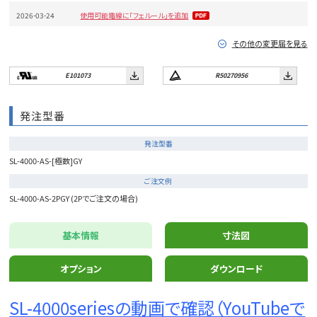
2026-03-24
使用可能電線に「フェルール」を追加
その他の変更届を見る
E101073
R50270956
発注型番
発注型番
SL-4000-AS-[極数]GY
ご注文例
SL-4000-AS-2PGY (2Pでご注文の場合)
基本情報
寸法図
オプション
ダウンロード
SL-4000seriesの動画で確認（YouTubeで