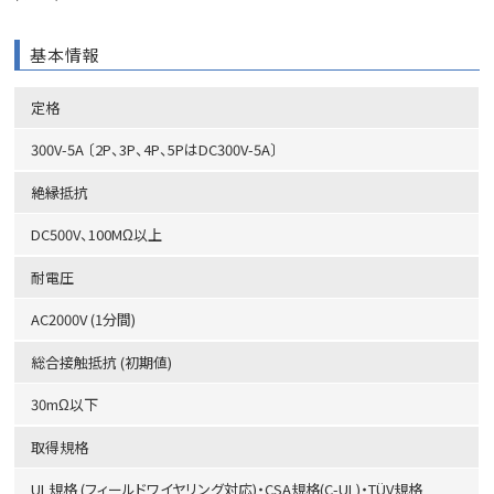
基本情報
定格
300V-5A 〔2P、3P、4P、5PはDC300V-5A〕
絶縁抵抗
DC500V、100MΩ以上
耐電圧
AC2000V (1分間)
総合接触抵抗 (初期値)
30mΩ以下
取得規格
UL規格 (フィールドワイヤリング対応)・CSA規格(C-UL)・TÜV規格