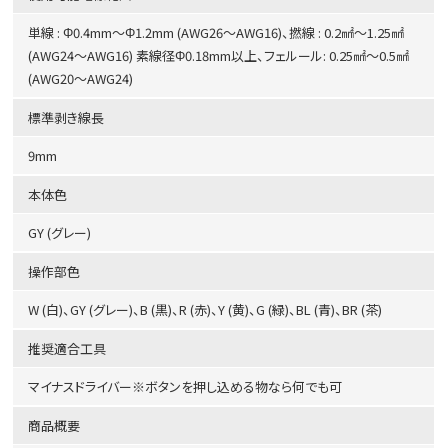
単線 : Φ0.4mm～Φ1.2mm (AWG26～AWG16)、撚線 : 0.2㎟～1.25㎟
(AWG24～AWG16) 素線径Φ0.18mm以上、フェルール: 0.25㎟～0.5㎟
(AWG20～AWG24)
標準剥き線長
9mm
本体色
GY (グレー)
操作部色
W (白)、GY (グレー)、B (黒)、R (赤)、Y (黄)、G (緑)、BL (青)、BR (茶)
推奨適合工具
マイナスドライバー※ボタンを押し込める物なら何でも可
商品概要