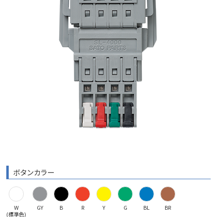
ボタンカラー
W
GY
B
R
Y
G
BL
BR
(標準色)