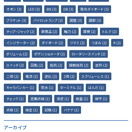
ネオン (3)
LED (3)
BN (3)
DB (3)
発光ダイオード (3)
ブラケット (3)
パイロットランプ (3)
調整 (3)
調節 (3)
チップ・ジャック (2)
新商品 (2)
軸力 (2)
摩擦 (2)
トルク (2)
インジケーター (2)
ダイオード (2)
ツマミ (2)
つまみ (2)
K (2)
ボリューム (2)
ポテンショメータ (2)
ロータリースイッチ (2)
スイッチ (2)
回転 (2)
抵抗 (2)
接触抵抗 (2)
並列 (2)
二倍 (2)
電流 (2)
逆比 (2)
2倍 (2)
スクリューレス (1)
キャラバンカー (1)
防水 (1)
ターミナル (1)
はんだ (1)
チェック (1)
定期点検 (1)
測定 (1)
検査 (1)
保守 (1)
点検 (1)
保全 (1)
試験 (1)
バナナ (1)
アーカイブ