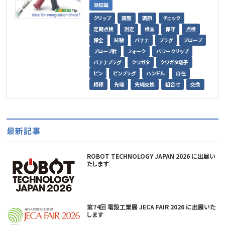
豆知識
クリップ
調整
調節
チェック
定期点検
測定
検査
保守
点検
保全
試験
バナナ
プラグ
プローブ
プローブ針
フォーク
パワークリップ
バナナプラグ
クワガタ
クワガタ端子
ピン
ピンプラグ
ハンドル
自在
相棒
先端
先端交換
組合せ
交換
最新記事
ROBOT TECHNOLOGY JAPAN 2026 に出展い
たします
第74回 電設工業展 JECA FAIR 2026 に出展いた
します