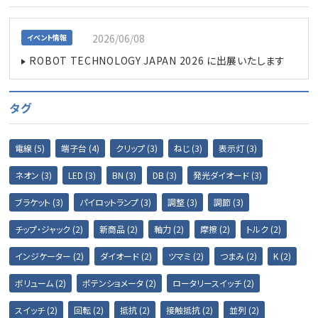
2026/06/08
イベント情報
ROBOT TECHNOLOGY JAPAN 2026 に出展いたします
タグ
電線 (5)
端子台 (4)
クリップ (3)
ねじ (3)
表示灯 (3)
ネオン (3)
LED (3)
BN (3)
DB (3)
発光ダイオード (3)
ブラケット (3)
パイロットランプ (3)
調整 (3)
調節 (3)
チップ・ジャック (2)
新商品 (2)
軸力 (2)
摩擦 (2)
トルク (2)
インジケーター (2)
ダイオード (2)
ツマミ (2)
つまみ (2)
K (2)
ボリューム (2)
ポテンショメータ (2)
ロータリースイッチ (2)
スイッチ (2)
回転 (2)
抵抗 (2)
接触抵抗 (2)
並列 (2)