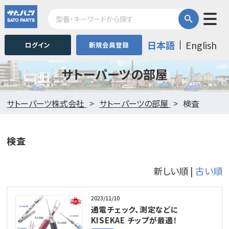
日本語
English
ログイン
新規会員登録
サトーパーツの部屋
サトーパーツ株式会社
サトーパーツの部屋
検査
検査
新しい順 |
古い順
2023/11/10
通電チェック、測定などに
KISEKAE チップが最適！